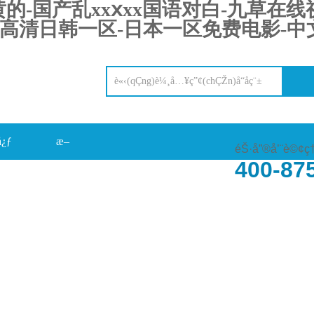
-国产乱xxⅹxx国语对白-九草在线视
高清日韩一区-日本一区免费电影-中文
å¿ƒ
æ–
éŠ·å”®å’¨è©¢ç
400-87
‰
°èžå‹•(dÃ²ng)æ…‹(tÃ i)
åœ¨ç·šç•™è¨€