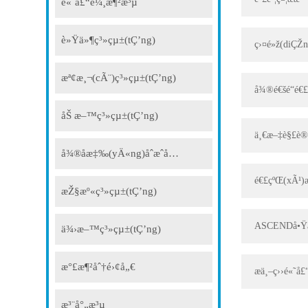
é«˜å£“è¼¸æ¶²æ³µ
è»Ÿä»¶ç³»çµ±(tÇ’ng)
æª¢æ¸¬(cÃ¨)ç³»çµ±(tÇ’ng)
å¾®é€šé“é€
åŠ æ–™ç³»çµ±(tÇ’ng)
ä¸€æ–‡è§£è®
å¾®åæ‡‰(yÄ«ng)åˆæˆå¹³è‡º(tÃ¡i)è§£æ±ºæ–¹æ¡ˆ
é€£çºŒ(xÃ¹)æ
æŽ§æº«ç³»çµ±(tÇ’ng)
ASCENDå•Ÿå‹
ä¾›æ–™ç³»çµ±(tÇ’ng)
æ°£æ¶²åˆ†é›¢å„€
æ­ä¸–ç››é«˜
æ³¨å°„æ³µ