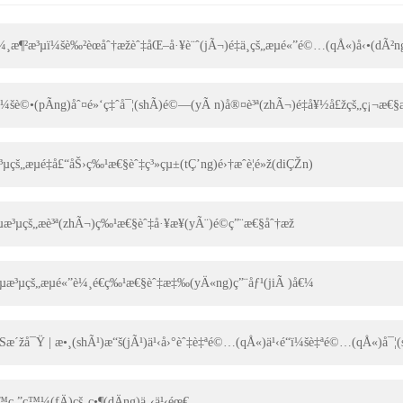
è¼¸æ¶²æ³µï¼šè‰²è­œåˆ†æžèˆ‡åŒ–å·¥è¨ˆ(jÃ¬)é‡ä¸­çš„æµé«”é©…(qÅ«)å‹•(dÃ²
ï¼šè©•(pÃ­ng)åˆ¤é»‘ç‡ˆå¯¦(shÃ­)é©—(yÃ n)å®¤è³ª(zhÃ¬)é‡å¥½å£žçš„ç¡¬æ€
³µçš„æµé‡å£“åŠ›ç‰¹æ€§èˆ‡ç³»çµ±(tÇ’ng)é›†æˆè¦é»ž(diÇŽn)
µæ³µçš„æè³ª(zhÃ¬)ç‰¹æ€§èˆ‡å·¥æ¥­(yÃ¨)é©ç”¨æ€§åˆ†æž
æµæ³µçš„æµé«”è¼¸é€ç‰¹æ€§èˆ‡æ‡‰(yÄ«ng)ç”¨åƒ¹(jiÃ )å€¼
AI4Sæ´žå¯Ÿ | æ•¸(shÃ¹)æ“š(jÃ¹)ä¹‹å›°èˆ‡è‡ªé©…(qÅ«)ä¹‹é“ï¼šè‡ªé©…(qÅ«)å¯
–™ç ”ç™¼(fÄ)çš„ç•¶(dÄng)ä¸‹ä¹‹éœ€