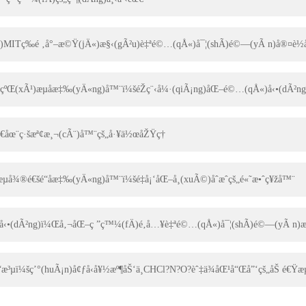
£çºŒ(xÃ¹)æµåæ‡‰(yÄ«ng)å™¨ï¼šéŽç¨‹å¼·(qiÃ¡ng)åŒ–é©…(qÅ«)å‹•(dÃ²ng)
€åœ¨ç·šæª¢æ¸¬(cÃ¨)å™¨çš„å·¥ä½œåŽŸç†
µå¾®é€šé“åæ‡‰(yÄ«ng)å™¨ï¼šé‡å¡‘åŒ–å­¸(xuÃ©)åˆæˆçš„é«˜æ•ˆç¥žå™¨
•(dÃ²ng)ï¼Œå‚¬åŒ–ç ”ç™¼(fÄ)é‚å…¥è‡ªé©…(qÅ«)å¯¦(shÃ­)é©—(yÃ n)æ
å£“æ³µï¼šç’°(huÃ¡n)å¢ƒå‹å¥½æº¶åŠ‘ä¸­CHCl?N?O?èˆ‡ä¾åŒ¹å“Œå”‘çš„åŠ é€Ÿæµå