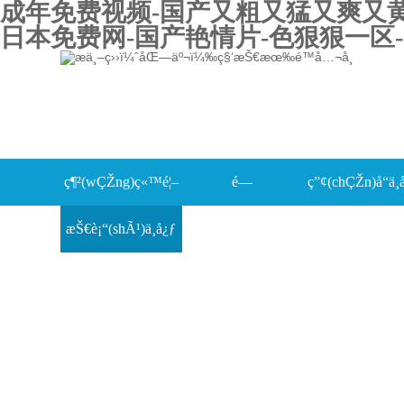
成年免费视频-国产又粗又猛又爽又黄的
日本免费网-国产艳情片-色狠狠一区-
ç¶²(wÇŽng)ç«™é¦–
é—
ç”¢(chÇŽn)å“ä¸­
æŠ€è¡“(shÃ¹)ä¸­å¿ƒ
é 
œ(guÄn)äºŽæˆ‘å€‘
è¦–é »ä¸­å¿ƒ
è³‡æ–™ä¸‹è¼
è¯(liÃ¡n)ç³»æˆ‘å€‘