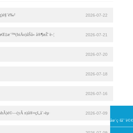
ng)è§’è‰²
2026-07-22
§æŒ‡æ¨™(biÄo)åŠå» å®¶æŽ¨è–¦
2026-07-21
2026-07-20
2026-07-18
2026-07-16
¦(shÃ­)é©—(yÃ n)å®¤çš„å´›èµ·
2026-07-09
åœ¨ç·šå’¨è©¢
2026-07-09