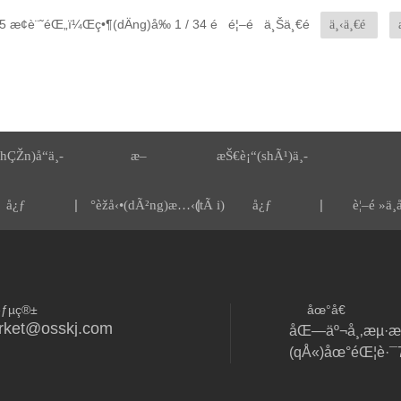
 æ¢è¨˜éŒ„ï¼Œç•¶(dÄng)å‰ 1 / 34 é  é¦–é  ä¸Šä¸€é 
ä¸‹ä¸€é 
hÇŽn)å“ä¸­
æ–
æŠ€è¡“(shÃ¹)ä¸­
|
|
|
å¿ƒ
°èžå‹•(dÃ²ng)æ…‹(tÃ i)
å¿ƒ
è¦–é »ä¸­
éƒµç®±
åœ°å€
rket@osskj.com
åŒ—äº¬å¸‚æµ·æ·