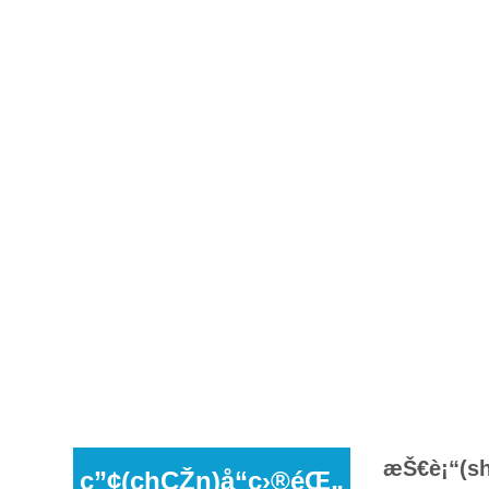
æŠ€è¡“(sh
ç”¢(chÇŽn)å“ç›®éŒ„