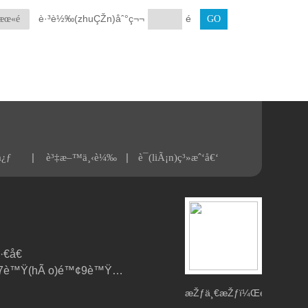
è·³è½‰(zhuÇŽn)åˆ°ç¬¬
é 
æœ«é 
|
|
å¿ƒ
è³‡æ–™ä¸‹è¼‰
è¯(liÃ¡n)ç³»æˆ‘å€‘
€å€
(qÅ«)åœ°éŒ¦è·¯7è™Ÿ(hÃ o)é™¢9è™Ÿ(hÃ o)æ¨“
æŽƒä¸€æŽƒï¼Œé