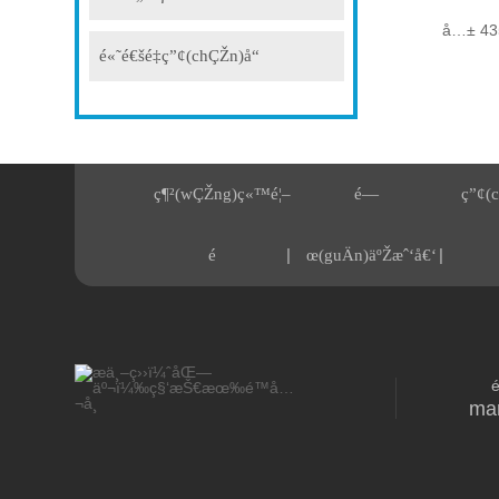
å…± 435
é«˜é€šé‡ç”¢(chÇŽn)å“
ç¶²(wÇŽng)ç«™é¦–
é—
ç”¢(c
|
|
é 
œ(guÄn)äºŽæˆ‘å€‘
ma