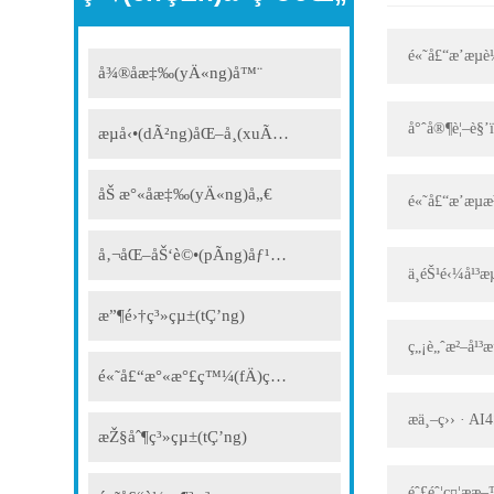
é«˜å£“æ’æµ
å¾®åæ‡‰(yÄ«ng)å™¨
å°ˆå®¶è¦–è§’
æµå‹•(dÃ²ng)åŒ–å­¸(xuÃ©)
åŠ æ°«åæ‡‰(yÄ«ng)å„€
é«˜å£“æ’æµæ
å‚¬åŒ–åŠ‘è©•(pÃ­ng)åƒ¹(jiÃ )è£ç½®
ä¸éŠ¹é‹¼å¹³æ
æ”¶é›†ç³»çµ±(tÇ’ng)
ç„¡è„ˆæ²–å¹³
é«˜å£“æ°«æ°£ç™¼(fÄ)ç”Ÿå™¨
æ­ä¸–ç›› · 
æŽ§åˆ¶ç³»çµ±(tÇ’ng)
éˆ£éˆ¦ç¤¦ææ